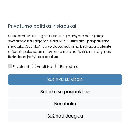
Privatumo politika ir slapukai
Siekdami užtikrinti geriausią Jūsų naršymo patirtį, šioje
svetainėje naudojame slapukus. Sutikdami, paspauskite
mygtuką „Sutinku“. Savo duotą sutikimą bet kada galėsite
atšaukti pakeisdami savo interneto naršyklės nustatymus ir
Auto sportas
Krepšinis
ištrindami įrašytus slapukus
Privalomi
Analitika
Rinkodara
Sutinku su visais
Sutinku su pasirinktais
Nesutinku
Sužinoti daugiau