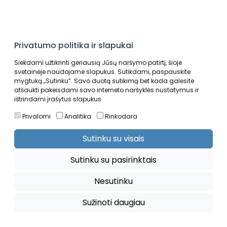
Privatumo politika ir slapukai
Siekdami užtikrinti geriausią Jūsų naršymo patirtį, šioje
svetainėje naudojame slapukus. Sutikdami, paspauskite
mygtuką „Sutinku“. Savo duotą sutikimą bet kada galėsite
atšaukti pakeisdami savo interneto naršyklės nustatymus ir
Auto sportas
Krepšinis
ištrindami įrašytus slapukus
Privalomi
Analitika
Rinkodara
Sutinku su visais
Sutinku su pasirinktais
Nesutinku
Sužinoti daugiau