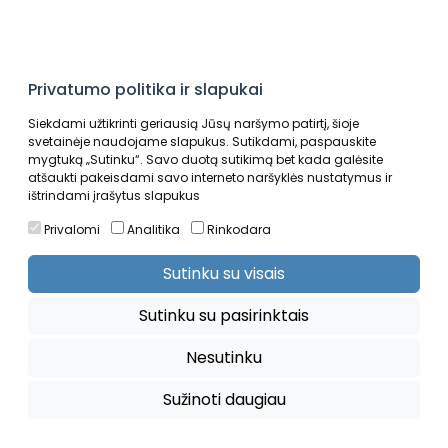
Privatumo politika ir slapukai
Siekdami užtikrinti geriausią Jūsų naršymo patirtį, šioje
svetainėje naudojame slapukus. Sutikdami, paspauskite
mygtuką „Sutinku“. Savo duotą sutikimą bet kada galėsite
atšaukti pakeisdami savo interneto naršyklės nustatymus ir
Auto sportas
Krepšinis
ištrindami įrašytus slapukus
Privalomi
Analitika
Rinkodara
Sutinku su visais
Sutinku su pasirinktais
Nesutinku
Sužinoti daugiau